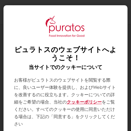
Togg
navi
お知らせ
【新発売】メレンゲ・ミックス オバブ
ピュラトスのウェブサイトへよ
ランカ（PJ）
うこそ！
当サイトでのクッキーについて
お客様がピュラトスのウェブサイトを閲覧する際
に、良いユーザー体験を提供し、およびWebサイト
を改善するのに役立ちます。クッキーについての詳
細をご希望の場合、当社の
クッキーポリシー
をご覧
ください。すべてのクッキーの使用に同意いただけ
る場合は、下記の「同意する」をクリックしてくだ
さい