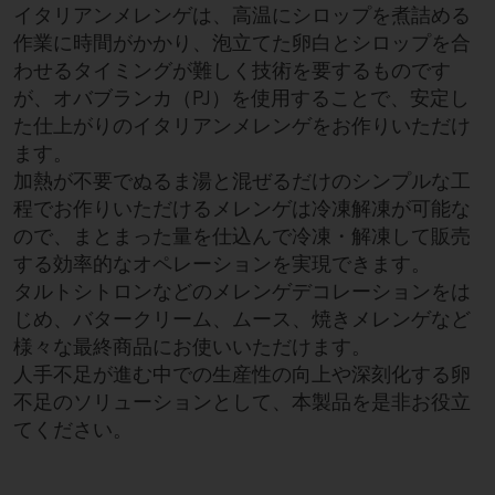
イタリアンメレンゲは、高温にシロップを煮詰める
作業に時間がかかり、泡立てた卵白とシロップを合
わせるタイミングが難しく技術を要するものです
が、オバブランカ（PJ）を使用することで、安定し
た仕上がりのイタリアンメレンゲをお作りいただけ
ます。
加熱が不要でぬるま湯と混ぜるだけのシンプルな工
程でお作りいただけるメレンゲは冷凍解凍が可能な
ので、まとまった量を仕込んで冷凍・解凍して販売
する効率的なオペレーションを実現できます。
タルトシトロンなどのメレンゲデコレーションをは
じめ、バタークリーム、ムース、焼きメレンゲなど
様々な最終商品にお使いいただけます。
人手不足が進む中での生産性の向上や深刻化する卵
不足のソリューションとして、本製品を是非お役立
てください。