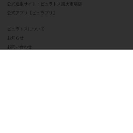
公式通販サイト：ピュラトス楽天市場店
公式アプリ【ピュラプリ】
ピュラトスについて
お知らせ
お問い合わせ
公式ブログ：ピュラトス・ブログ
国を選択してください
Corporate website
Tel 03-5410-2322 (代表)
Service_japan@puratos.com