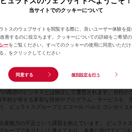
ピュラトスのウェブサイトへようこそ
当サイトでのクッキーについて
ップクラスのプログラムで次世代の職人の技術支
ラトスのウェブサイトを閲覧する際に、良いユーザー体験を提
「エコール ベルエ コンセイユ」がピ
を改善するのに役立ちます。クッキーについての詳細をご希望
営責任者）ピエール・トスー）は、フランスの歴史ある製
シー
をご覧ください。すべてのクッキーの使用に同意いただけ
ュラトスグループの一員になったことをお知らせします。
る」をクリックしてください
べき伝統と卓越した専門知識をピュラトスグループのサー
同意する
個別設定を行う
層サービスの品質向上と革新的なソリューションの提供
ープの既存のビジネスとは独立して運営されます。当社の
、当学校が有する多彩な技術やプログラム・サービスを、
う、ピュラトスグループとエコール ベルエ コンセイユ
生産能力の不足という課題を抱えています。 ピュラト
グループでありたいと考えており、未来に向けてビジネ