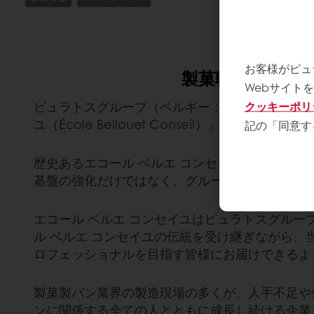
世界ト
お客様がピュ
製菓職人養成学校
Webサイト
ピュラトスグループ（ベルギー：CEO（最高経
クッキーポリ
ユ（École Bellouet Conseil）」がピ
記の「同意す
歴史あるエコール ベルエ コンセイユの尊敬す
基盤の強化だけではなく、グループ全体でより一
エコール ベルエ コンセイユはピュラトスグル
ル ベルエ コンセイユの伝統を受け継ぎながら
ロフェッショナルを目指す皆様にお届けできるよ
製菓製パン業界の製造現場の多くが、人手不足や
ンに関係する全ての人とともに成長し続ける企業