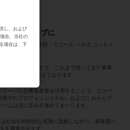
！
援を強化
供し、および
ュラトスグループに
の場合、当社の
菓職人養成専門学校「エコール ベルエ コンセイ
る場合は、下
ビスに統合することで、これまで培ってきた事業
を実現できると考えております。
グローバルな事業基盤を活用することで、エコー
世界中のプロフェッショナル、およびこれからプ
チームは共に歩みを進めてまいります。
スは社会の持続的な発展に貢献しながら、製菓製パ
スを邁進させます。