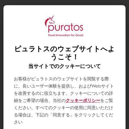
Togg
navi
お知らせ
「カカオ・トレース」認証製品発表会
ピュラトスのウェブサイトへよ
うこそ！
当サイトでのクッキーについて
お客様がピュラトスのウェブサイトを閲覧する際
に、良いユーザー体験を提供し、およびWebサイト
を改善するのに役立ちます。クッキーについての詳
細をご希望の場合、当社の
クッキーポリシー
をご覧
ください。すべてのクッキーの使用に同意いただけ
る場合は、下記の「同意する」をクリックしてくだ
さい