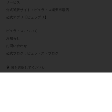
サービス
公式通販サイト：ピュラトス楽天市場店
公式アプリ【ピュラプリ】
ピュラトスについて
お知らせ
お問い合わせ
公式ブログ：ピュラトス・ブログ
国を選択してください
Corporate website
Tel 03-5410-2322 (代表)
Service_japan@puratos.com