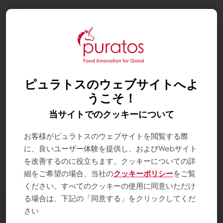
Togg
navi
納品希望日を変更したい
ピュラトスのウェブサイトへよ
Q: 注文確定後に納品希望日を変更することはで
きますか？
うこそ！
当サイトでのクッキーについて
A: 一旦ご注文を確定すると、MyPuratosでは納
品希望日の変更ができません。
お客様がピュラトスのウェブサイトを閲覧する際
納品希望日についてご不明な点がございました
に、良いユーザー体験を提供し、およびWebサイト
ら、カスタマーサービスまでお気軽にお問い合わ
を改善するのに役立ちます。クッキーについての詳
せください。
細をご希望の場合、当社の
クッキーポリシー
をご覧
ください。すべてのクッキーの使用に同意いただけ
る場合は、下記の「同意する」をクリックしてくだ
製品ラインナップ
さい