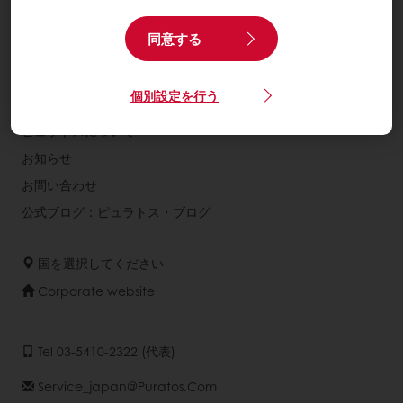
レシピラインナップ
サービス
同意する
公式通販サイト：ピュラトス楽天市場店
公式アプリ【ピュラプリ】
個別設定を行う
ピュラトスについて
お知らせ
お問い合わせ
公式ブログ：ピュラトス・ブログ
国を選択してください
Corporate website
Tel 03-5410-2322 (代表)
Service_japan@puratos.com