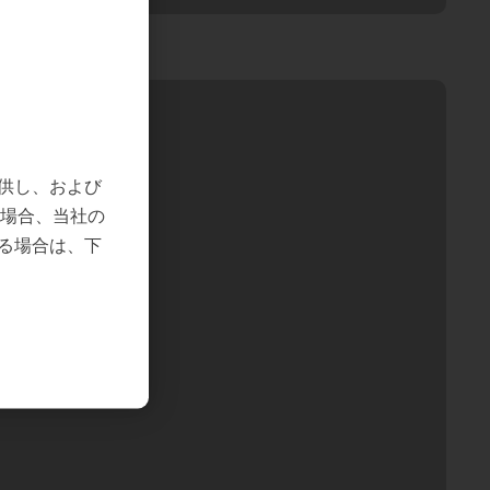
！
供し、および
の場合、当社の
る場合は、下