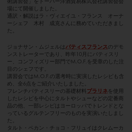
術講習会」をドーバー洋酒貿易株式会社講習会会
場にて開催しました。
通訳・解説はラ・ヴィエイユ・フランス オーナ
ーシェフ 木村 成克さんに務めていただきまし
た。
ジョナサン・ムジェルは
パティスフランス
のデモ
ンストレーターであり、昨年10月にパティスリ
ー、コンフィズリー部門でM.O.F.を受章のした注
目のシェフです。
講習会ではM.O.F.の選考時に実演したレシピも含
め、全6点をご紹介いたしました。
フレンチパティスリーの基礎材料
プラリネ
を使用
したレシピを中心にタルトやシューなどの定番商
品の他、一部レシピはヨーロッパでトレンドとな
っているグルテンフリーのものを実演いたしまし
た。
タルト・ペカン・チョコ・フリュイはクレムーカ