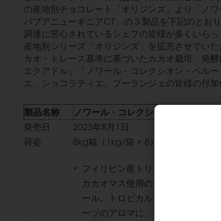
の産地別チョコレート「オリジンズ」より「ノワ
パプアニューギニアCT」の３製品を下記のとお
調達に苦心されているシェフの皆様が多くいらっ
産地別シリーズ「オリジンズ」を拡充させていた
カオ・トレース基準に基づいたカカオ栽培、発酵
エクアドル」「ノワール・コレクシオン・ペルー
エ、ショコラティエ、ブーランジェの皆様の付加
製品名称
ノワール・コレクシオン・フィリピン
発売日
2025年8月1日
荷姿
8kg箱（1kg/袋 × 8）
フィリピン産トリニタリオ種カカ
カカオマス使用のダーク・クーベ
ール。トロピカルフルーツやレッ
ーツのアロマに、フローラルな華