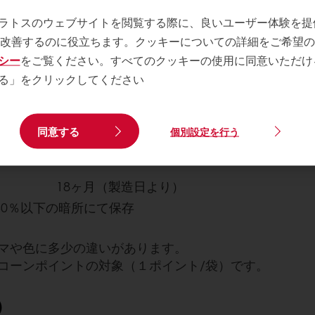
スパイ
り、キャラメルのコクが包み込みます。
ラトスのウェブサイトを閲覧する際に、良いユーザー体験を提
りが広
奥行きのあるアロマとミルクの調和が魅
を改善するのに役立ちます。クッキーについての詳細をご希望
力です。
シー
をご覧ください。すべてのクッキーの使用に同意いただけ
カカオ分：45％
る」をクリックしてください
カカオ・トレース認証製品
同意する
個別設定を行う
18ヶ月（製造日より）
60％以下の暗所にて保存
マや色に多少の違いがあります。
コーンポイントの対象（１ポイント/袋）です。
）