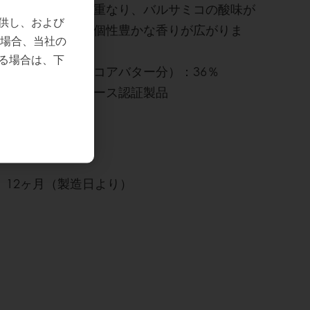
チのアロマが重なり、バルサミコの酸味が
供し、および
アクセント。個性豊かな香りが広がりま
の場合、当社の
す。
る場合は、下
カカオ分（ココアバター分）：36％
カカオ・トレース認証製品
12ヶ月（製造日より）