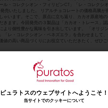
ール・コレクシオン・フィリピンCT」「レ・コレクシオ
り発売いたしました。 リアルチョコレートの価格高騰が
しゃいます。そこで、原点に立ち返り、カカオ原産地の
だきます。今回発売の３製品は「カカオ・トレース」認
により個性豊かな風味を引き出しています。 「オリジ
」「レ・コレクシオン・ベネズエラ」を合わせまして、
価値の高い商品づくりにお役立ていただきたく、ぜひご
CT
レ・コレクシオン・カメルーンCT
ブラ
オ豆の
カメルーン産トリニタリオ種カカオ豆の
ルチュ
カカオマス使用のミルク・クーベルチュ
ピュラトスのウェブサイトへようこそ
ドフル
ール。柑橘類の爽やかな香りに、レーズ
当サイトでのクッキーについて
やか
ンとホットミルクのまろやかさが重な