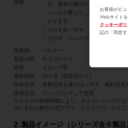
特徴
さ、青草の爽やかさ、ペッパーの
お客様がピュ
シーさが重なり、南国の豊かな香
Webサイト
がります。
クッキーポリ
カカオ分：68％
記の「同意す
カカオ・トレース認証製品
原産国
ベルギー
製品分類
チョコレート
形状
ドロップ状
賞味期限
24ヶ月（製造日より）
保存方法
直射日光を避け16～20℃、相対湿度
使用方法
テンパリングして使用
※カカオの収穫時期により、チョコレートのアロ
※いずれも弊社公式アプリ「ピュラプリ」のユニ
2. 製品イメージ（シリーズ全６製品