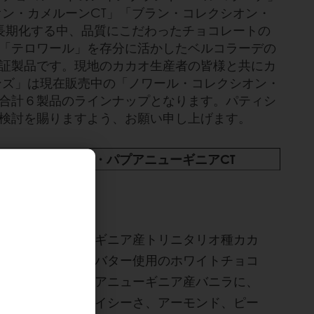
ン・カメルーンCT」「ブラン・コレクシオン・
長期化する中、品質にこだわったチョコレートの
「テロワール」を存分に活かしたベルコラーデの
証製品です。現地のカカオ生産者の皆様と共にカ
ンズ」は現在販売中の「ノワール・コレクシオン・
合計６製品のラインナップとなります。パティシ
検討を賜りますよう、お願い申し上げます。
ン・コレクシオン・パプアニューギニアCT
パプアニューギニア産トリニタリオ種カカ
オ豆のココアバター使用のホワイトチョコ
！
レート。パプアニューギニア産バニラに、
アニスのスパイシーさ、アーモンド、ピー