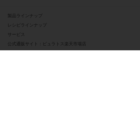
製品ラインナップ
レシピラインナップ
サービス
公式通販サイト：ピュラトス楽天市場店
公式アプリ【ピュラプリ】
ピュラトスについて
お知らせ
お問い合わせ
公式ブログ：ピュラトス・ブログ
国を選択してください
Corporate website