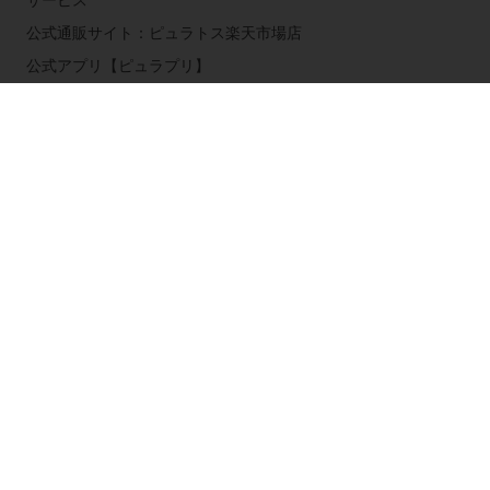
公式通販サイト：ピュラトス楽天市場店
公式アプリ【ピュラプリ】
ピュラトスについて
お知らせ
お問い合わせ
公式ブログ：ピュラトス・ブログ
国を選択してください
Corporate website
Tel 03-5410-2322 (代表)
Service_japan@puratos.com