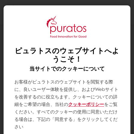
Togg
navi
レシピラインナップ
アンバー・ベーシックレシピ（ガナッシ
ピュラトスのウェブサイトへよ
ュ各種）
うこそ！
当サイトでのクッキーについて
お客様がピュラトスのウェブサイトを閲覧する際
に、良いユーザー体験を提供し、およびWebサイト
を改善するのに役立ちます。クッキーについての詳
細をご希望の場合、当社の
クッキーポリシー
をご覧
ください。すべてのクッキーの使用に同意いただけ
る場合は、下記の「同意する」をクリックしてくだ
さい