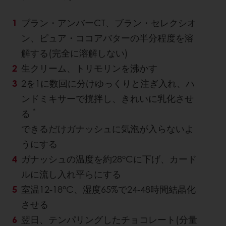
ブラン・アンバーCT、ブラン・セレクシオ
ン、ピュア・ココアバターの半分程度を溶
解する(完全に溶解しない)
生クリーム、トリモリンを沸かす
2を1に数回に分けゆっくりと注ぎ入れ、ハ
ンドミキサーで撹拌し、きれいに乳化させ
*
る
できるだけガナッシュに気泡が入らないよ
うにする
ガナッシュの温度を約28°Cに下げ、カード
ルに流し入れ平らにする
室温12-18°C、湿度65%で24-48時間結晶化
させる
翌日、テンパリングしたチョコレート(分量