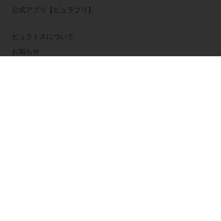
公式アプリ【ピュラプリ】
ピュラトスについて
お知らせ
お問い合わせ
公式ブログ：ピュラトス・ブログ
国を選択してください
Corporate website
Tel 03-5410-2322 (代表)
Service_japan@puratos.com